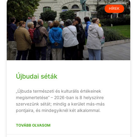
HÍREK
Újbudai séták
„Újbuda természeti és kulturális értékeinek
megismertetése” – 2026-ban is 8 helyszínre
szervezünk sétát; mindig a kerület más-más
pontjaira, és mindegyiknél két alkalommal.
TOVÁBB OLVASOM