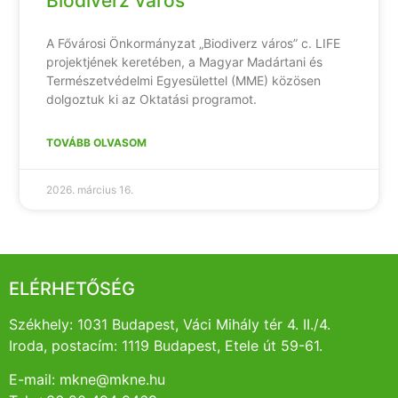
Biodiverz város
A Fővárosi Önkormányzat „Biodiverz város” c. LIFE
projektjének keretében, a Magyar Madártani és
Természetvédelmi Egyesülettel (MME) közösen
dolgoztuk ki az Oktatási programot.
TOVÁBB OLVASOM
2026. március 16.
ELÉRHETŐSÉG
Székhely: 1031 Budapest, Váci Mihály tér 4. II./4.
Iroda, postacím: 1119 Budapest, Etele út 59-61.
E-mail: mkne@mkne.hu