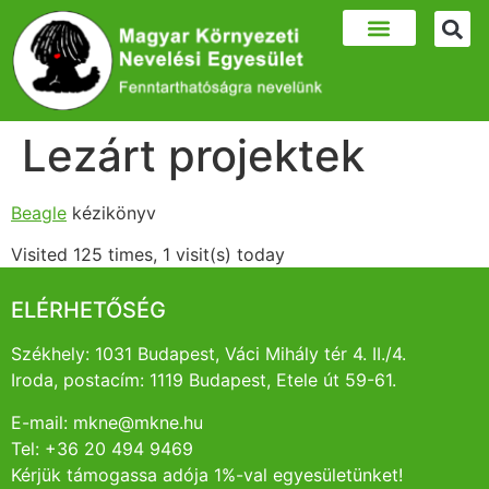
Lezárt projektek
Beagle
kézikönyv
Visited 125 times, 1 visit(s) today
ELÉRHETŐSÉG
Székhely: 1031 Budapest, Váci Mihály tér 4. II./4.
Iroda, postacím: 1119 Budapest, Etele út 59-61.
E-mail: mkne@mkne.hu
Tel: +36 20 494 9469
Kérjük támogassa adója 1%-val egyesületünket!