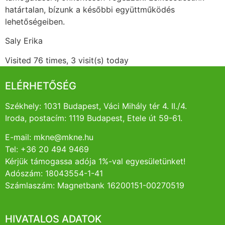
határtalan, bízunk a későbbi együttműködés
lehetőségeiben.
Saly Erika
Visited 76 times, 3 visit(s) today
ELÉRHETŐSÉG
Székhely: 1031 Budapest, Váci Mihály tér 4. II./4.
Iroda, postacím: 1119 Budapest, Etele út 59-61.
E-mail: mkne@mkne.hu
Tel: +36 20 494 9469
Kérjük támogassa adója 1%-val egyesületünket!
Adószám: 18043554-1-41
Számlaszám: Magnetbank 16200151-00270519
HIVATALOS ADATOK