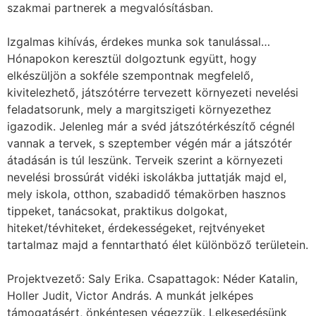
szakmai partnerek a megvalósításban.
Izgalmas kihívás, érdekes munka sok tanulással…
Hónapokon keresztül dolgoztunk együtt, hogy
elkészüljön a sokféle szempontnak megfelelő,
kivitelezhető, játszótérre tervezett környezeti nevelési
feladatsorunk, mely a margitszigeti környezethez
igazodik. Jelenleg már a svéd játszótérkészítő cégnél
vannak a tervek, s szeptember végén már a játszótér
átadásán is túl leszünk. Terveik szerint a környezeti
nevelési brossúrát vidéki iskolákba juttatják majd el,
mely iskola, otthon, szabadidő témakörben hasznos
tippeket, tanácsokat, praktikus dolgokat,
hiteket/tévhiteket, érdekességeket, rejtvényeket
tartalmaz majd a fenntartható élet különböző területein.
Projektvezető: Saly Erika. Csapattagok: Néder Katalin,
Holler Judit, Victor András. A munkát jelképes
támogatásért, önkéntesen végezzük. Lelkesedésünk