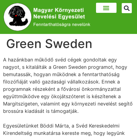
Green Sweden
A hazánkban működő svéd cégek gondoltak egy
nagyot, s kitalálták a Green Sweden programot, hogy
bemutassák, hogyan működnek a fenntarthatóság
filozófiáját valló gazdasági vállalkozások. Ennek a
programnak részeként a fővárosi önkormányzattal
együttműködve egy ökojátszóteret is készítenek a
Margitszigeten, valamint egy környezeti nevelést segítő
brossúra kiadását is támogatják.
Egyesületünket Böddi Márta, a Svéd Kereskedelmi
Kirendeltség munkatársa kereste meg, hogy legyünk