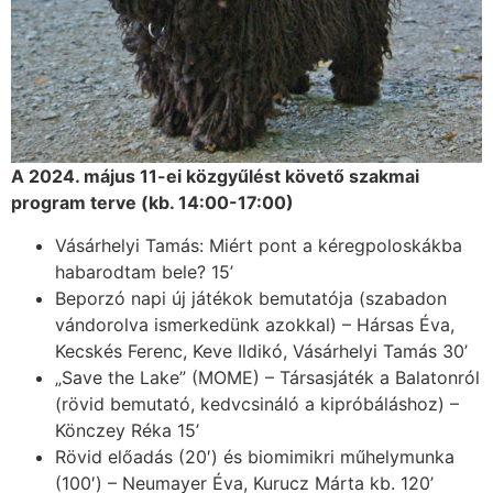
A 2024. május 11-ei közgyűlést követő szakmai
program terve (kb. 14:00-17:00)
Vásárhelyi Tamás: Miért pont a kéregpoloskákba
habarodtam bele? 15’
Beporzó napi új játékok bemutatója (szabadon
vándorolva ismerkedünk azokkal) – Hársas Éva,
Kecskés Ferenc, Keve Ildikó, Vásárhelyi Tamás 30’
„Save the Lake” (MOME) – Társasjáték a Balatonról
(rövid bemutató, kedvcsináló a kipróbáláshoz) –
Könczey Réka 15’
Rövid előadás (20′) és biomimikri műhelymunka
(100′) – Neumayer Éva, Kurucz Márta kb. 120’