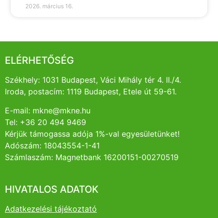
2026. március 16.
ELÉRHETŐSÉG
Székhely: 1031 Budapest, Váci Mihály tér 4. II./4.
Iroda, postacím: 1119 Budapest, Etele út 59-61.
E-mail: mkne@mkne.hu
Tel: +36 20 494 9469
Kérjük támogassa adója 1%-val egyesületünket!
Adószám: 18043554-1-41
Számlaszám: Magnetbank 16200151-00270519
HIVATALOS ADATOK
Adatkezelési tájékoztató