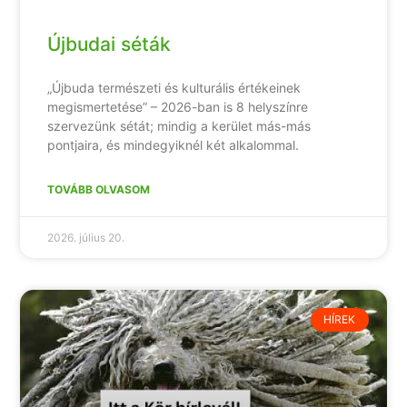
Újbudai séták
„Újbuda természeti és kulturális értékeinek
megismertetése” – 2026-ban is 8 helyszínre
szervezünk sétát; mindig a kerület más-más
pontjaira, és mindegyiknél két alkalommal.
TOVÁBB OLVASOM
2026. július 20.
HÍREK