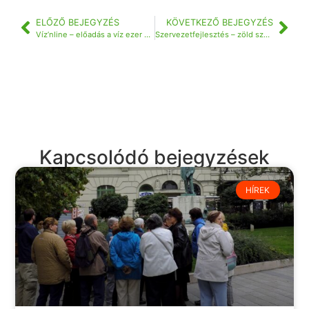
ELŐZŐ BEJEGYZÉS
KÖVETKEZŐ BEJEGYZÉS
Víz’nline – előadás a víz ezer arcáról és a vízvigyázókról
Szervezetfejlesztés – zöld szemmel
Kapcsolódó bejegyzések
HÍREK