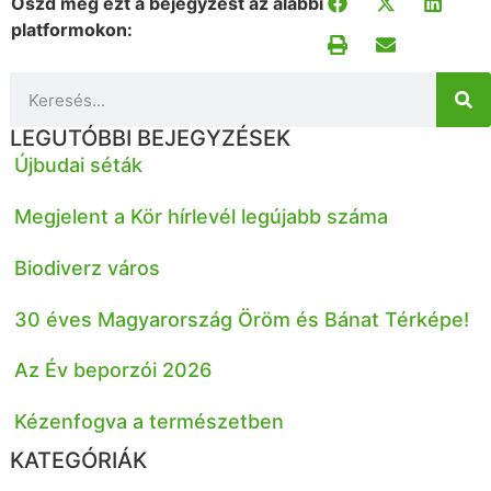
Oszd meg ezt a bejegyzést az alábbi
platformokon:
LEGUTÓBBI BEJEGYZÉSEK
Újbudai séták
Megjelent a Kör hírlevél legújabb száma
Biodiverz város
30 éves Magyarország Öröm és Bánat Térképe!
Az Év beporzói 2026
Kézenfogva a természetben
KATEGÓRIÁK