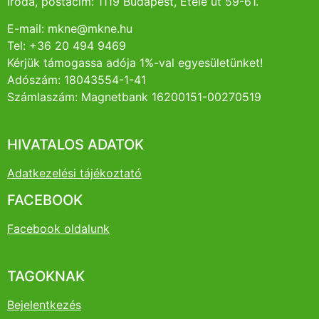
Iroda, postacím: 1119 Budapest, Etele út 59-61.
E-mail: mkne@mkne.hu
Tel: +36 20 494 9469
Kérjük támogassa adója 1%-val egyesületünket!
Adószám: 18043554-1-41
Számlaszám: Magnetbank 16200151-00270519
HIVATALOS ADATOK
Adatkezelési tájékoztató
FACEBOOK
Facebook oldalunk
TAGOKNAK
Bejelentkezés