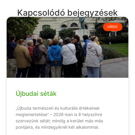
Kapcsolódó bejegyzések
HÍREK
Újbudai séták
„Újbuda természeti és kulturális értékeinek
megismertetése” – 2026-ban is 8 helyszínre
szervezünk sétát; mindig a kerület más-más
pontjaira, és mindegyiknél két alkalommal.