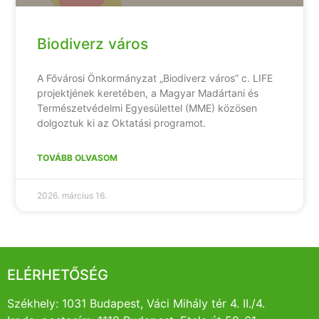
Biodiverz város
A Fővárosi Önkormányzat „Biodiverz város” c. LIFE
projektjének keretében, a Magyar Madártani és
Természetvédelmi Egyesülettel (MME) közösen
dolgoztuk ki az Oktatási programot.
TOVÁBB OLVASOM
2026. március 16.
ELÉRHETŐSÉG
Székhely: 1031 Budapest, Váci Mihály tér 4. II./4.