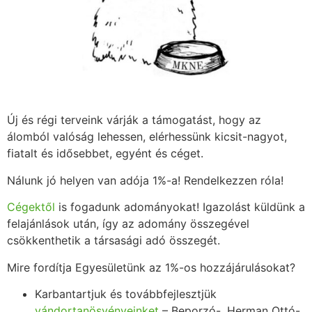
Új és régi terveink várják a támogatást, hogy az
álomból valóság lehessen, elérhessünk kicsit-nagyot,
fiatalt és idősebbet, egyént és céget.
Nálunk jó helyen van adója 1%-a! Rendelkezzen róla!
Cégektől
is fogadunk adományokat! Igazolást küldünk a
felajánlások után, így az adomány összegével
csökkenthetik a társasági adó összegét.
Mire fordítja Egyesületünk az 1%-os hozzájárulásokat?
Karbantartjuk és továbbfejlesztjük
vándortanösvényeinket
– Beporzó-, Herman Ottó-,