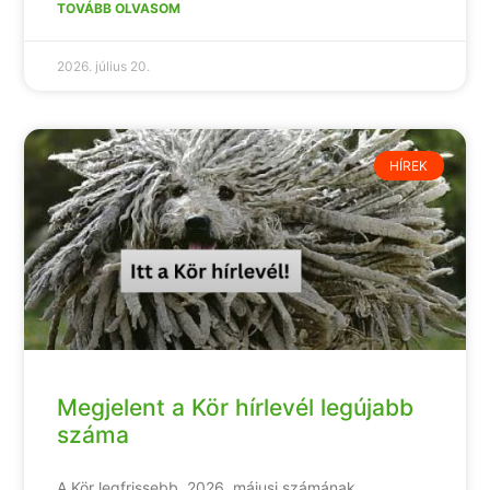
TOVÁBB OLVASOM
2026. július 20.
HÍREK
Megjelent a Kör hírlevél legújabb
száma
A Kör legfrissebb, 2026. májusi számának