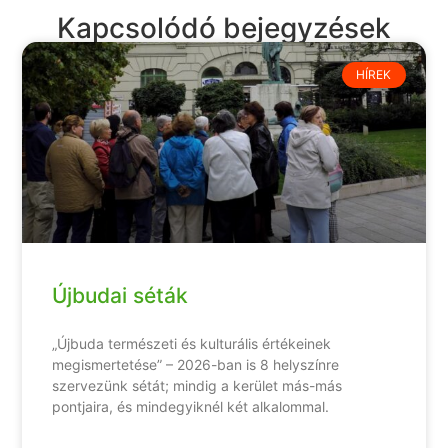
Kapcsolódó bejegyzések
HÍREK
Újbudai séták
„Újbuda természeti és kulturális értékeinek
megismertetése” – 2026-ban is 8 helyszínre
szervezünk sétát; mindig a kerület más-más
pontjaira, és mindegyiknél két alkalommal.