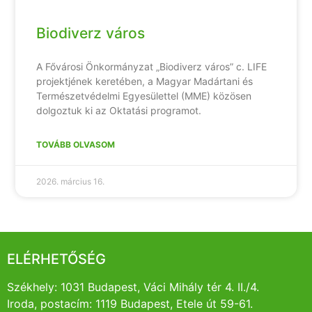
Biodiverz város
A Fővárosi Önkormányzat „Biodiverz város” c. LIFE
projektjének keretében, a Magyar Madártani és
Természetvédelmi Egyesülettel (MME) közösen
dolgoztuk ki az Oktatási programot.
TOVÁBB OLVASOM
2026. március 16.
ELÉRHETŐSÉG
Székhely: 1031 Budapest, Váci Mihály tér 4. II./4.
Iroda, postacím: 1119 Budapest, Etele út 59-61.