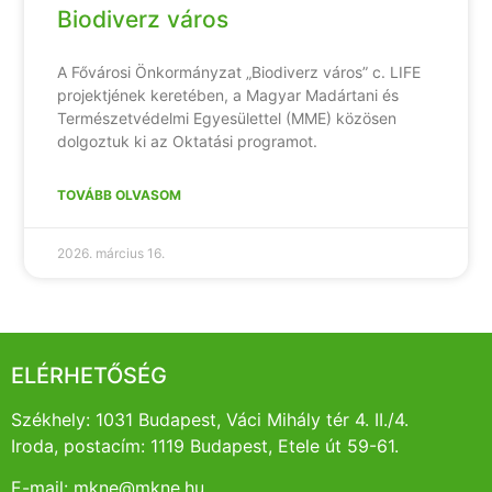
Biodiverz város
A Fővárosi Önkormányzat „Biodiverz város” c. LIFE
projektjének keretében, a Magyar Madártani és
Természetvédelmi Egyesülettel (MME) közösen
dolgoztuk ki az Oktatási programot.
TOVÁBB OLVASOM
2026. március 16.
ELÉRHETŐSÉG
Székhely: 1031 Budapest, Váci Mihály tér 4. II./4.
Iroda, postacím: 1119 Budapest, Etele út 59-61.
E-mail: mkne@mkne.hu