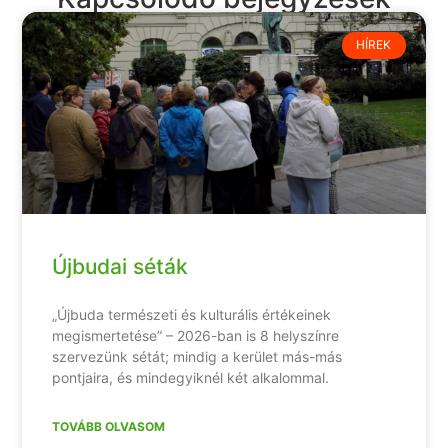
HÍREK
Újbudai séták
„Újbuda természeti és kulturális értékeinek
megismertetése” – 2026-ban is 8 helyszínre
szervezünk sétát; mindig a kerület más-más
pontjaira, és mindegyiknél két alkalommal.
TOVÁBB OLVASOM