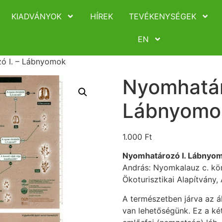
KIADVÁNYOK
HÍREK
TEVÉKENYSÉGEK
EN
ó I. – Lábnyomok
Nyomhatár
Lábnyomo
1.000
Ft
Nyomhatározó I. Lábnyo
András: Nyomkalauz c. kö
Ökoturisztikai Alapítvány
A természetben járva az ál
van lehetőségünk. Ez a két