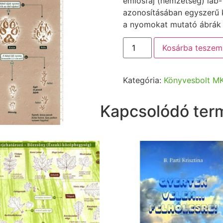
emlősfaj (nemzetség) láb-
azonosításában egyszerű
a nyomokat mutató ábrák 
Kosárba teszem
Kategória:
Könyvesbolt M
Kapcsolódó ter