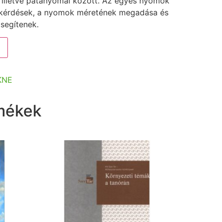
 illetve patanyomai között. Az egyes nyomok
 kérdések, a nyomok méretének megadása és
segítenek.
KNE
mékek