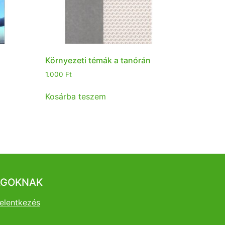
Környezeti témák a tanórán
1.000
Ft
Kosárba teszem
AGOKNAK
elentkezés