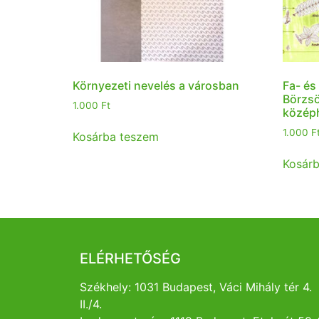
Környezeti nevelés a városban
Fa- és
Börzsö
1.000
Ft
közép
1.000
F
Kosárba teszem
Kosár
ELÉRHETŐSÉG
Székhely: 1031 Budapest, Váci Mihály tér 4.
II./4.