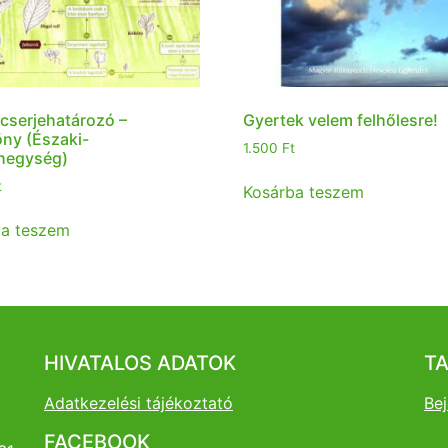
 cserjehatározó –
Gyertek velem felhőlesre!
ny (Északi-
1.500
Ft
hegység)
t
Kosárba teszem
ba teszem
HIVATALOS ADATOK
T
Adatkezelési tájékoztató
Bej
FACEBOOK